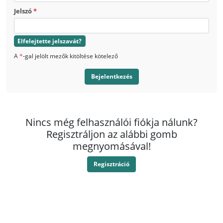
Jelszó
*
Elfelejtette jelszavát?
A
*
-gal jelölt mezők kitöltése kötelező
Bejelentkezés
Nincs még felhasználói fiókja nálunk?
Regisztráljon az alábbi gomb
megnyomásával!
Regisztráció