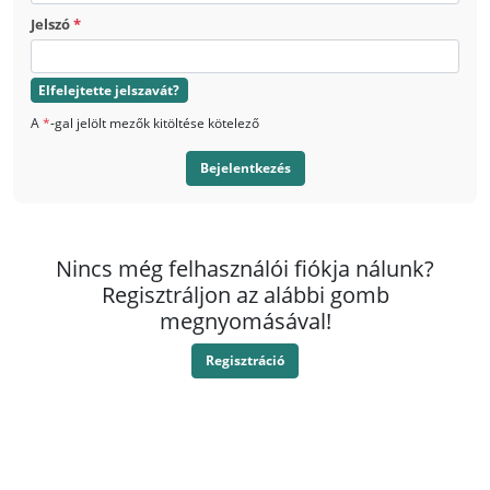
Jelszó
*
Elfelejtette jelszavát?
A
*
-gal jelölt mezők kitöltése kötelező
Bejelentkezés
Nincs még felhasználói fiókja nálunk?
Regisztráljon az alábbi gomb
megnyomásával!
Regisztráció