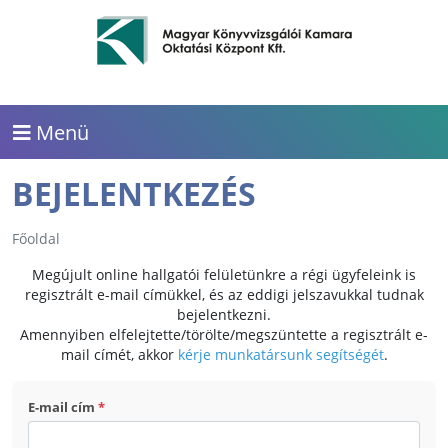
Menü
BEJELENTKEZÉS
Főoldal
Megújult online hallgatói felületünkre a régi ügyfeleink is
regisztrált e-mail címükkel, és az eddigi jelszavukkal tudnak
bejelentkezni.
Amennyiben elfelejtette/törölte/megszüntette a regisztrált e-
mail címét, akkor
kérje munkatársunk segítségét
.
E-mail cím
*