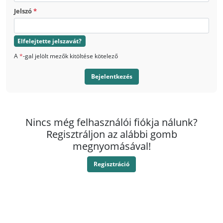
Jelszó
*
Elfelejtette jelszavát?
A
*
-gal jelölt mezők kitöltése kötelező
Bejelentkezés
Nincs még felhasználói fiókja nálunk?
Regisztráljon az alábbi gomb
megnyomásával!
Regisztráció