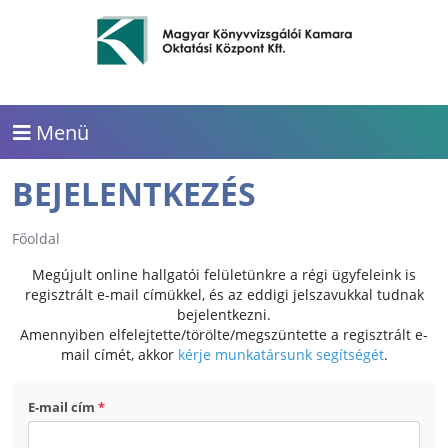
Menü
BEJELENTKEZÉS
Főoldal
Megújult online hallgatói felületünkre a régi ügyfeleink is
regisztrált e-mail címükkel, és az eddigi jelszavukkal tudnak
bejelentkezni.
Amennyiben elfelejtette/törölte/megszüntette a regisztrált e-
mail címét, akkor
kérje munkatársunk segítségét
.
E-mail cím
*